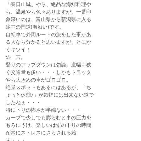
「春日山城」やら、絶品な海鮮料理や
ら、温泉やら色々ありますが、一番印
象深いのは、富山県から新潟県に入る
途中の国道(海沿い)です。
自転車で外周ルートの旅をした事があ
る人なら分かると思いますが、とにか
くキツイ！
の一言。
登りのアップダウンは勿論、道幅も狭
く交通量も多い・・・しかもトラック
やら大きめの車がゴロゴロ。
絶景スポットもあるにはあるが、「ち
ょっと休憩♪」が気軽には出来ない道で
したねぇ・・・
特に下りの怖さが半端ない・・・
カーブで少しでも膨らむと車の圧力を
もろにうけ、楽しいはずの下りの時間
が常にストレスにさらされる始
末・・・