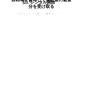
払いレンタル開始
分を受け取る
※​利用規約書
は当店でご用意致します。
​お客様がダウンロードから先行記入する必要は
ございません。
​尚、上記の利用規約をダウンロードする場合
Wordのインストールが必要です。
​自転車の返却予定日がハッキリ
した段階で
ご連絡
来店返却をご希望の場合、来店日
時を決めます。
回収返却をご希望の場合、回収日
時を決めます。
回収返却の場合、
回収代
を現金で別