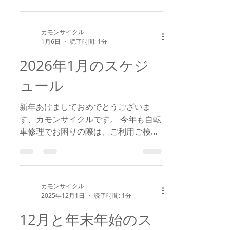
日、自転車修理でお困りの際は御迷惑
をお掛けしますが、何卒ご理解くださ
いますようお願い申し上げます。
カモンサイクル
m(__)m
1月6日
読了時間: 1分
2026年1月のスケジ
ュール
新年あけましておめでとうございま
す、カモンサイクルです。 今年も自転
車修理でお困りの際は、ご利用ご検討
ください。m(__)m てなわけで、1月の
スケジュールを記載します。 ・1月7日
(水) 臨時休業日 ・1月10日(土) 時短
営業日 12：00～22：00 ・1月24日
カモンサイクル
(土) 臨時休業日 年末年始も合わし
2025年12月1日
読了時間: 1分
て、臨時休業と時短営業日が多くなり
12月と年末年始のス
ご不便お掛けします。