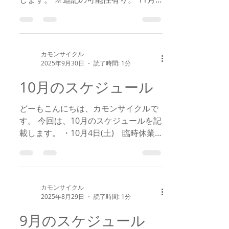
日(日) 臨時休業日 11月8日(土) 時短
営業日 15：00～22：00 11月29日
(土) 臨時休業日 今のところ上記の日
程のみです。 自転車修理でお困りの方
カモンサイクル
にはご不便お掛けしますが、ご了承く
2025年9月30日
読了時間: 1分
ださい。m(__)m
10月のスケジュール
どーもこんにちは、カモンサイクルで
す。 今回は、10月のスケジュールを記
載します。 ・10月4日(土) 臨時休業
日 ・10月11日(土) 臨時休業日 今のと
ころ上記の日程だけですが、追記の可
能性もありますのでご了承ください。
m(__)m
カモンサイクル
2025年8月29日
読了時間: 1分
9月のスケジュール