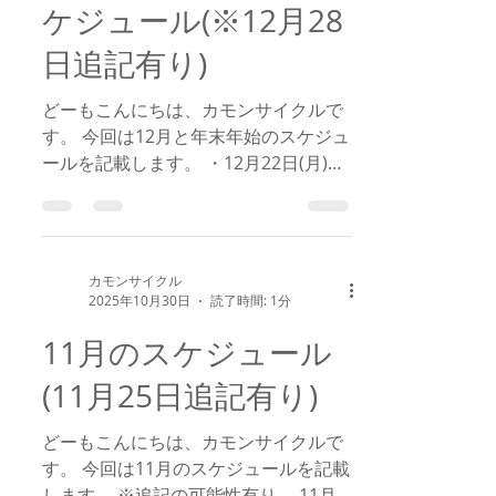
ケジュール(※12月28
日追記有り)
どーもこんにちは、カモンサイクルで
す。 今回は12月と年末年始のスケジュ
ールを記載します。 ・12月22日(月)
臨時休業日 ・12月27日(土) 臨時休業
日 ・12月29日(月) 臨時休業日 ・12月
31日(水) 時短営業日 10：00~18：
00 ・1月1日(木) 時短営業日 12：00
カモンサイクル
～18：00 ・1月3日(土) 臨時休業日
2025年10月30日
読了時間: 1分
12月と年末年始は臨時休業日と時短営
11月のスケジュール
業日が多くなります。 追加の予定が入
り次第、追記しますのでよろしくお願
(11月25日追記有り)
いいたします。
どーもこんにちは、カモンサイクルで
す。 今回は11月のスケジュールを記載
します。 ※追記の可能性有り。 11月2