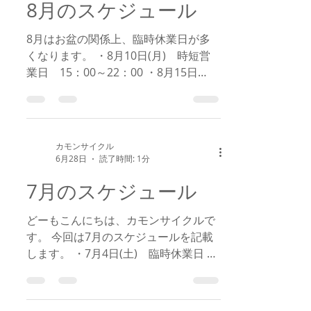
8月のスケジュール
8月はお盆の関係上、臨時休業日が多
くなります。 ・8月10日(月) 時短営
業日 15：00～22：00 ・8月15日
(土) 臨時休業日 ・8月16日(日) 臨時
休業日 ・8月17日(月) 臨時休業日 ・8
月18日(火) 臨時休業日 ・8月29日
(土) 臨時休業日 上記のようなスケジ
カモンサイクル
ュールになりますので、よろしくお願
6月28日
読了時間: 1分
いいたします。
7月のスケジュール
どーもこんにちは、カモンサイクルで
す。 今回は7月のスケジュールを記載
します。 ・7月4日(土) 臨時休業日 ・
7月11日(土) 臨時休業日 ・7月18日
(土) 臨時休業日 ・7月25日(土) 臨時
休業日 追記の可能性がありますので都